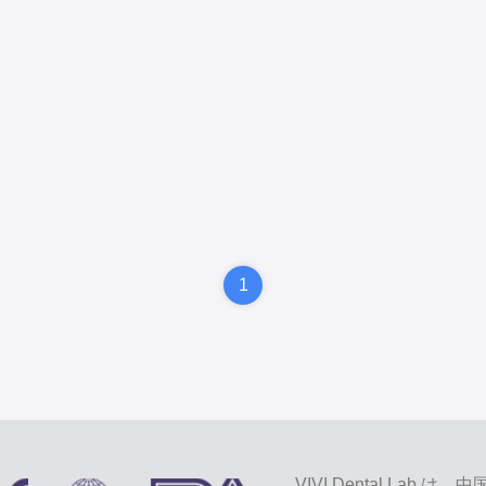
1
VIVI Dental L