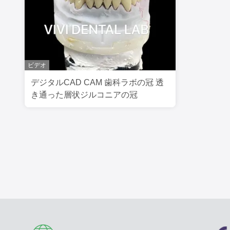
ビデオ
デジタルCAD CAM 歯科ラボの冠 透
き通った層状ジルコニアの冠