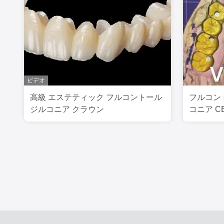
ビデオ
高級 エステティック フルコントール
フルコン
ジルコニア クラウン
コニア CE