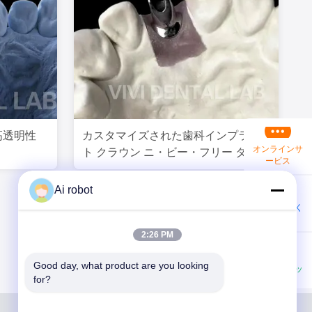
高透明性
カスタマイズされた歯科インプラン
オンラインサ
ト クラウン ニ・ビー・フリー タイタ
ービス
ンベースアバットメント
Ai robot
今連絡してく
ださい
2:26 PM
Good day, what product are you looking 
ワットスアッ
for?
プ