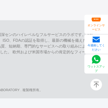
オンラインサ
ービス
ab は、中国深センのハイレベルなフルサービスのラボです。それ
、ISO、FDAの認証を取得し、最新の機械を備えた歯科
今連絡してく
品質、短納期、専門的なサービスへの取り組みにより、
ださい
した。 欧州および米国市場からの肯定的なフィードバ
ワットスアッ
プ
LABORATORY
. 複製権所有。