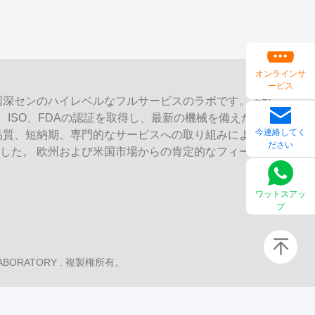
オンラインサ
ービス
ab は、中国深センのハイレベルなフルサービスのラボです。それ
、ISO、FDAの認証を取得し、最新の機械を備えた歯科
今連絡してく
品質、短納期、専門的なサービスへの取り組みにより、
ださい
した。 欧州および米国市場からの肯定的なフィードバ
ワットスアッ
プ
LABORATORY
. 複製権所有。