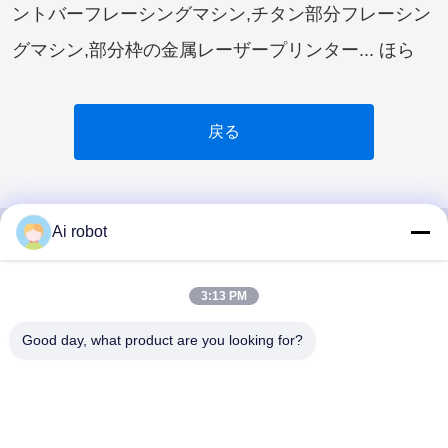
ントバーフレーシングマシン,チタン部分フレーシン
グマシン,部分枠の金属レーザープリンター... ほら
戻る
Ai robot
VIVI DENTAI
3:13 PM
LABORATORY
Good day, what product are you looking for?
VIVI Dental Lab は、中国深センのハイレベルなフルサー