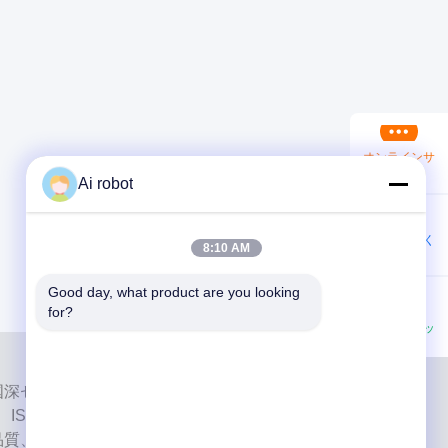
オンラインサ
ービス
Ai robot
今連絡してく
8:10 AM
ださい
Good day, what product are you looking 
for?
ワットスアッ
プ
ab は、中国深センのハイレベルなフルサービスのラボです。それ
、ISO、FDAの認証を取得し、最新の機械を備えた歯科
品質、短納期、専門的なサービスへの取り組みにより、