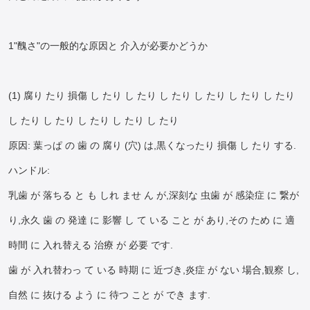
1"醜さ"の一般的な原因と 介入が必要かどうか
(1) 腐り たり 損傷 し たり し たり し たり し たり し たり し たり
し たり し たり し たり し たり し たり
原因: 葉っぱ の 歯 の 腐り (穴) は,黒くなったり 損傷 し たり する.
ハンドル:
乳歯 が 落ちる と も しれ ませ ん が,深刻な 虫歯 が 感染症 に 繋が
り,永久 歯 の 発達 に 影響 し て いる こと が あり,その ため に 適
時間 に 入れ替える 治療 が 必要 です.
歯 が 入れ替わっ て いる 時期 に 近づき,炎症 が ない 場合,観察 し,
自然 に 抜ける よう に 待つ こと が でき ます.