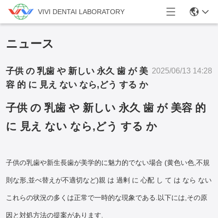
VIVI DENTAI LABORATORY
ニュース
子供 の 乳歯 や 新しい 永久 歯 が 美
2025/06/13 14:28
容 的 に 見え ない なら,どう する か
子供 の 乳歯 や 新しい 永久 歯 が 美容 的
に 見え ない なら,どう する か
子供の乳歯や新生長歯が美学的に魅力的でない場合 (黄色い色,不規
則な形,並べ替えが不適切など)親 は 過剰 に 心配 し て は なら ない
これらの状況の多くは正常で一時的な現象である.以下には,その原
因と対処方法の提案があります.