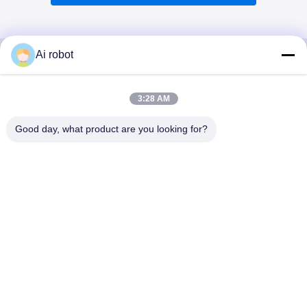
Ai robot
VIVI DENTAI
3:28 AM
LABORATORY
Good day, what product are you looking for?
VIVI Dental Lab は、中国深センのハイレベルなフルサー
ビスのラボです。それはトップの一つです CE、ISO、
FDAの認証を取得し、最新の機械を備えた歯科技工所で
す。これは 高品質、短納期、専門的なサービスへの取り
組みにより、多くの賞を獲得してきました。 欧州および
米国市場からの肯定的なフィードバック。