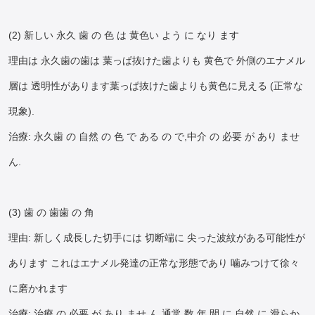
(2) 新しい 永久 歯 の 色 は 黄色い よう に なり ます
理由は 永久歯の歯は 葉っぱ抜けた歯よりも 黄色で 外側のエナメル
層は 透明性があります葉っぱ抜けた歯よりも黄色に見える (正常な
現象).
治療: 永久歯 の 自然 の 色 で ある の で,中介 の 必要 が あり ませ
ん.
(3) 歯 の 歯歯 の 角
理由: 新しく成長した切手には 切断端に 尖った波紋がある可能性が
あります これはエナメル発達の正常な形態であり 噛みつけて徐々
に磨かれます
治療: 治療 の 必要 が あり ませ ん.通常 数 年 間 に 自然 に 滑らか