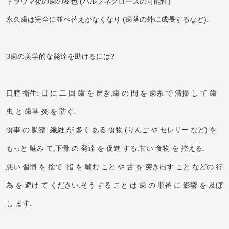
トラウマ後の歯の変色 (パルプネクロースの可能性)
永久歯は完全に並べ替えがなくなり (歯茎の外に成長するなど).
3歯の美学的な発達を助けるには?
口腔 衛生: 日 に 二 回 歯 を 磨き,歯 の 間 を 歯糸 で 清掃 し て 歯
虫 と 歯茎 炎 を 防ぐ.
食事 の 調整: 繊維 が 多く ある 食物 (りんご や セレリー など) を
もっと 噛み て,下骨 の 発達 を 促進 する.甘い 食物 を 控える.
悪い 習慣 を 捨て: 指 を 噛む こと や 舌 を 突き出す こと などの 行
為 を 避け て ください.そう する こと は 歯 の 順番 に 影響 を 及ぼ
し ます.