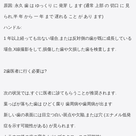
原因: 永久 歯 は ゆっくり に 発芽 し ます (通常 上部 の 切口 に 見
られ,半 年 から 一 年 まで 遅れる こと が あり ます)
ハンドル:
1 年以上経っても出ない場合,または反対側の歯が既に成長している
場合,X線撮影をして,損傷した歯や欠損した歯を検査します.
2歯医者に行く必要は?
次の状況では,すぐに医者に診てもらうことが推奨されます.
葉っぱが落ちた歯は ひどく腐り 歯周病や歯周病が出ます
新しい歯の表面には目立つ白い斑点や欠陥,または穴 (エナメル低発
症を示す可能性がある) が見られます.