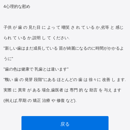
4心理的な慰め
子供 が 歯 の 見た目 に よっ て 嘲笑 さ れ て いる か,劣等 と 感じ
られ て いる か,説明 し て ください.
"新しい歯はまだ成長している 苗が綺麗になるのに時間がかかるよ
うに"
"歯の色は健康で 乳歯とは違います"
"醜い 歯 の 発芽 段階"にある ほとんどの 歯 は 徐々に 改善 し ます.
実際 に 異常 が ある 場合,歯医者 は 専門 的 な 助言 を 与え ます
(例えば,早期 の 矯正 治療 や 修復 など).
戻る