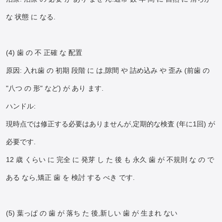
な 状態 に なる.
(4) 歯 の 不 正確 な 配置
原因: 入れ歯 の 初期 段階 に は,隙間 や 詰め込み や 歪み (前歯 の
"八つ の 形" など) が あり ます.
ハンドル:
現時点では修正する必要はありませんが,定期的な検査 (年に1回) が
必要です.
12 歳 くらい に 完全 に 発芽 し た 後 も 永久 歯 が 不規則 な の で
ある なら,矯正 歯 を 検討 する べき です.
(5) 葉っぱ の 歯 が 落ち た 後,新しい 歯 が 生まれ ない