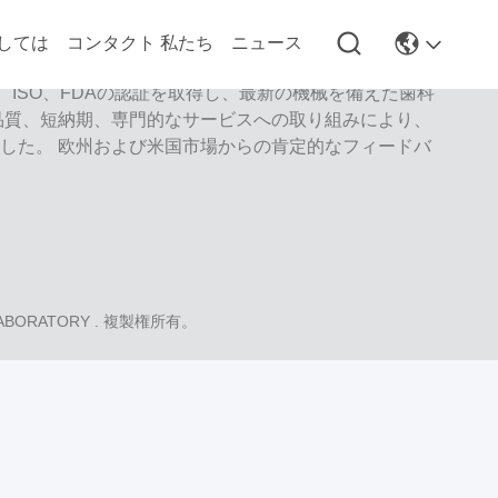
しては
コンタクト 私たち
ニュース
ab は、中国深センのハイレベルなフルサービスのラボです。それ
、ISO、FDAの認証を取得し、最新の機械を備えた歯科
品質、短納期、専門的なサービスへの取り組みにより、
した。 欧州および米国市場からの肯定的なフィードバ
LABORATORY
. 複製権所有。