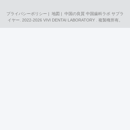
プライバシーポリシー
|
地図
| 中国の良質 中国歯科ラボ サプラ
イヤー. 2022-2026
VIVI DENTAI LABORATORY
. 複製権所有。