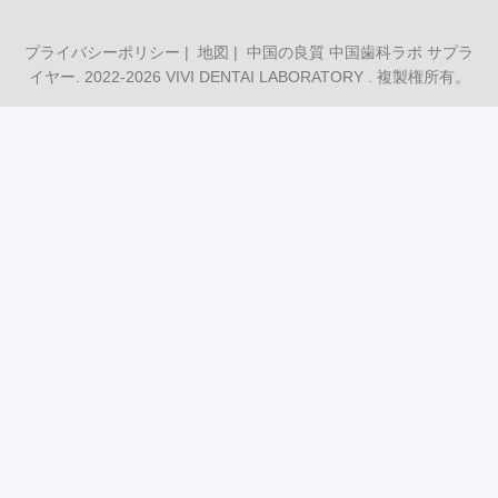
プライバシーポリシー
|
地図
| 中国の良質 中国歯科ラボ サプラ
イヤー. 2022-2026
VIVI DENTAI LABORATORY
. 複製権所有。