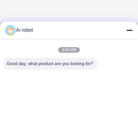
Ai robot
VIVI DENTAI
4:04 PM
LABORATORY
Good day, what product are you looking for?
VIVI Dental Lab は、中国深センのハイレベルなフルサー
ビスのラボです。それはトップの一つです CE、ISO、
FDAの認証を取得し、最新の機械を備えた歯科技工所で
す。これは 高品質、短納期、専門的なサービスへの取り
組みにより、多くの賞を獲得してきました。 欧州および
米国市場からの肯定的なフィードバック。