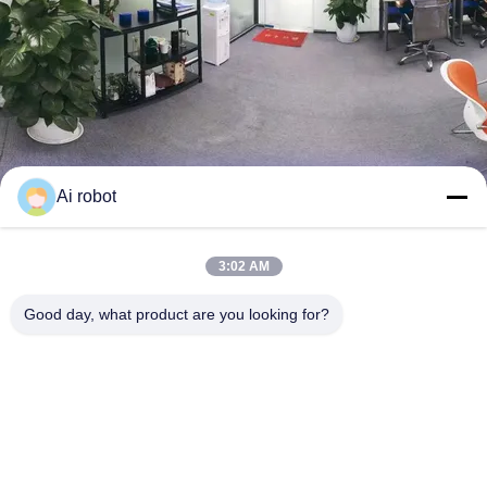
Ai robot
3:02 AM
VIVI DENTAI LABORATORY
Good day, what product are you looking for?
今連絡してください
もっと学びなさい
132 意見
資格証明書その品質の一貫性と迅速な納期生産1+生産2
もっと見る
4000平方メートルの床面積、300人以上の技術者、クライアントへの完
全なコミットメントを保証するため、専門技術者は毎日3交代制で勤務
しています。...
もっと見る