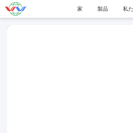
家
製品
私