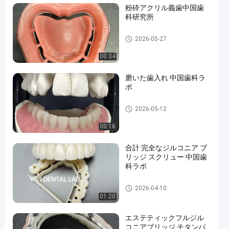
粉砕アクリル義歯中国歯
科研究所
中国歯科ラボ
2026-05-27
en
00:34
磨いた歯入れ 中国歯科ラ
ボ
取れる歯入れ
2026-05-12
00:16
合計 完全なジルコニア ブ
リッジ スクリュー 中国歯
科ラボ
中国歯科ラボ
2026-04-10
01:20
エステティックフルジル
コニアブリッジ チタンバ