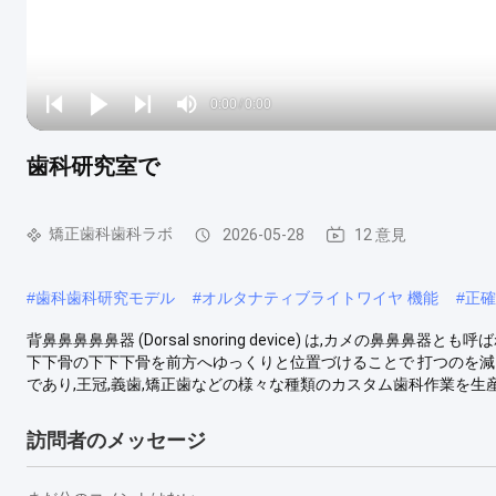
Loaded
:
0%
0:00
/
0:00
Play
Play
Play
Mute
Current
Duration
next
next
歯科研究室で
Time
矯正歯科歯科ラボ
2026-05-28
12 意見
#
歯科歯科研究モデル
#
オルタナティブライトワイヤ 機能
#
正確
背鼻鼻鼻鼻鼻器 (Dorsal snoring device) は,カメの鼻鼻
下下骨の下下下骨を前方へゆっくりと位置づけることで 打つのを減らす
であり,王冠,義歯,矯正歯などの様々な種類のカスタム歯科作業を生産し
訪問者のメッセージ