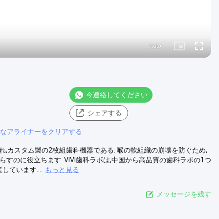
Auto
Picture-
Fullscre
in-
Picture
今連絡してください
シェアする
なアライナーをクリアする
鼻器とも呼ばれ,カスタム製の2枚組歯科機器である. 喉の軟組織の崩壊を防ぐため,
のに役立ちます. VIVI歯科ラボは,中国から高品質の歯科ラボの1つ
ています....
もっと見る
メッセージを残す