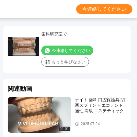
今連絡してください
歯科研究室で
今連絡してください
もっと学びなさい
関連動画
ナイト 歯科 口腔保護具 閉
塞スプリント エコデント
適性 高級 エステティック
スプリント と 口 保護
2025-07-04
01:01