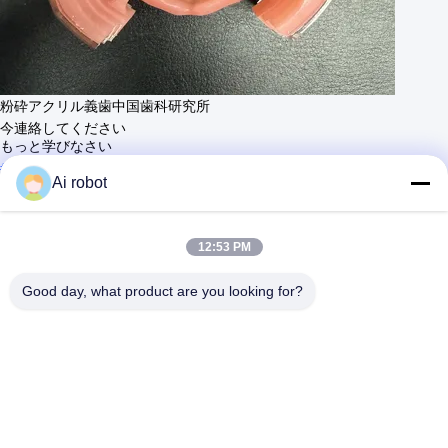
粉砕アクリル義歯中国歯科研究所
今連絡してください
もっと学びなさい
#
デジタル 冠歯
#
ジルコニア ブリッジ インプラント
Ai robot
#
円形のジルコニアの冠
中国歯科ラボ
12:53 PM
2026-05-27
19 意見
アクリル製の入れ歯 優れた精度と歯科患者への優れたフィ
もっと見る
Good day, what product are you looking for?
ット感を提供する、高品質のフライス加工アクリル義歯。 高度な製造
プロセス 従来の PMMA フライス加工とは異なり、当社のプロセスでは
ストックの歯と従来のアクリル素材を組み合わせて利用し、最適な耐久
性と自然な美しさを保証します。 主な利点 製造における卓越した精度
と精度 従来の入れ歯と比べてフィット感に優れています プレミアムデ
ジタル義歯ソリュ...
もっと見る