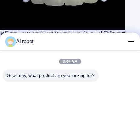
金属セラミッククラウン PFMクラウンとブリッジ 中国歯科ラボ
今連絡してください
Ai robot
もっと学びなさい
#
層状のジルコニアの王冠
#
高貴金属の王冠
#
PMMA 暫定王冠
2:06 AM
歯科 冠 と 橋
2025-04-07
694 意見
Good day, what product are you looking for?
PFMの王冠 金属のレーザー印刷技術による 金属ポルセラン
もっと見る
の王冠 最良で最も安全な合金 優れた美容と正確なフィット! VIVI歯科ラ
ボは ISOとFDA認定の 高品質の中国歯科ラボで シェンゼンにあります
VIVI歯科ラボはPFMのような質の高い歯科を製造していますシルコニア
冠 エマックス冠 プラネア 植入冠 柔軟な義歯 アクリル義歯 メタル部分
義歯 笑顔のスナップ 拡張器 保持器 閉塞スプリント ...
もっと見る
訪問者のメッセージ
メッセージを残す