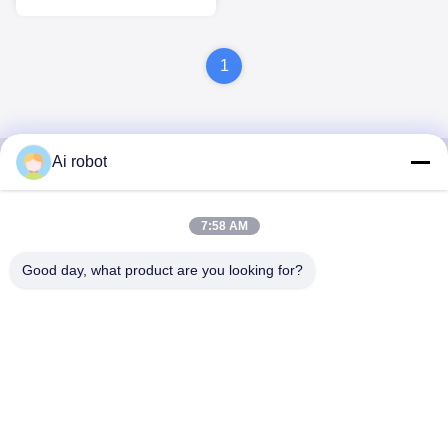
ツ口罩
1
Ai robot
VIVI DENTAI
7:58 AM
LABORATORY
Good day, what product are you looking for?
VIVI Dental Lab は、中国深センのハイレベルなフルサー
ビスのラボです。それはトップの一つです CE、ISO、
FDAの認証を取得し、最新の機械を備えた歯科技工所で