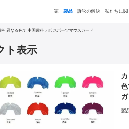
家
製品
訴訟の解決
私たちに関
科 異なる色で,中国歯科ラボ スポーツマウスガード
クト表示
カ
色
ガ
製