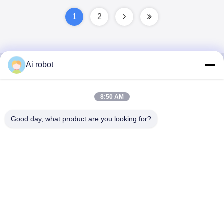
1
2
Ai robot
VIVI DENTAI
8:50 AM
LABORATORY
Good day, what product are you looking for?
VIVI Dental Lab は、中国深センのハイレベルなフルサー
ビスのラボです。それはトップの一つです CE、ISO、
FDAの認証を取得し、最新の機械を備えた歯科技工所で
す。これは 高品質、短納期、専門的なサービスへの取り
組みにより、多くの賞を獲得してきました。 欧州および