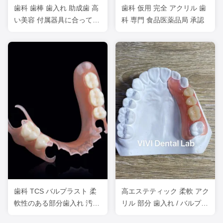
歯科 歯棒 歯入れ 助成歯 高
歯科 仮用 完全 アクリル 歯
い美容 付属器具に合ってい
科 専門 食品医薬品局 承認
る
歯科 TCS バルプラスト 柔
高エステティック 柔軟 アク
軟性のある部分歯入れ 汚れ
リル 部分 歯入れ / バルプラ
消える臭いに耐える
スト 歯入れ