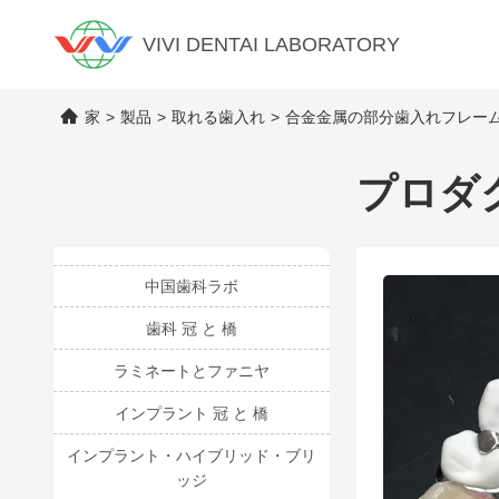
VIVI DENTAI LABORATORY
家
>
製品
>
取れる歯入れ
>
合金金属の部分歯入れフレーム
プロダ
中国歯科ラボ
歯科 冠 と 橋
ラミネートとファニヤ
インプラント 冠 と 橋
インプラント・ハイブリッド・ブリ
ッジ