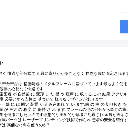
枠
強く 快適な部分式で 組織に寄りかかることなく 自然な歯に固定されま
の部分部品は 精密鋳造のメタルフレームに基づいています最もよく使用さ
破損の心配なく快適です.
医者 が 自然歯 に 変形 し た 槽 や 座席 に 収まる.この 結果,アクリル 
度,必要とする支柱に 基づいて 様々なデザインがあります
 一部 に は 固定 装置 が 組み込まれ て い ます.歯 の 中 の 切り抜き を
 義歯 が 最大 の 程度 に 保持 さ れ ます.フレームの他の部分から
 歯を健康にしたいのです理想的な美学的な領域に配置され,金属が表示さ
ボの金属パーツは レーザープリンティング技術で作られ 患者の安全を確保
ラボは 高価な材料を使うのか?