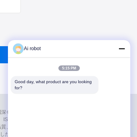
Ai robot
5:15 PM
Good day, what product are you looking 
for?
ab は、中国深センのハイレベルなフルサービスのラボです。それ
、ISO、FDAの認証を取得し、最新の機械を備えた歯科
品質、短納期、専門的なサービスへの取り組みにより、
した。 欧州および米国市場からの肯定的なフィードバ