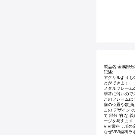
製品名:金属部分
記述:
アクリルよりも
とができます.
メタルフレーム
非常に薄いので,
このフレームは 歯
歯の位置や数,角
この デザイン の
て 部分 的 な
ージを与えます
VIVI歯科ラ
なぜVIVI歯科