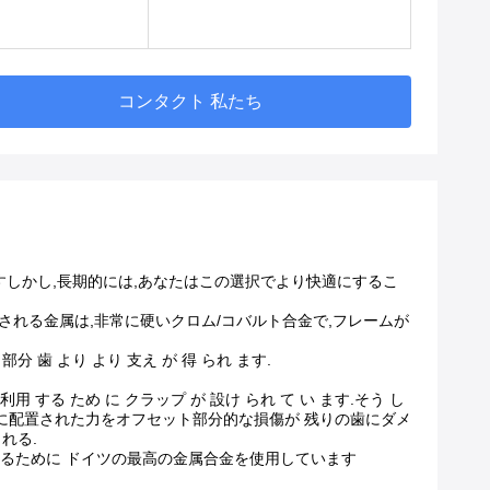
コンタクト 私たち
すしかし,長期的には,あなたはこの選択でより快適にするこ
れる金属は,非常に硬いクロム/コバルト合金で,フレームが
部分 歯 より より 支え が 得 られ ます.
 利用 する ため に クラップ が 設け られ て い ます.そう し
既存の歯に配置された力をオフセット部分的な損傷が 残りの歯にダメ
れる.
するために ドイツの最高の金属合金を使用しています