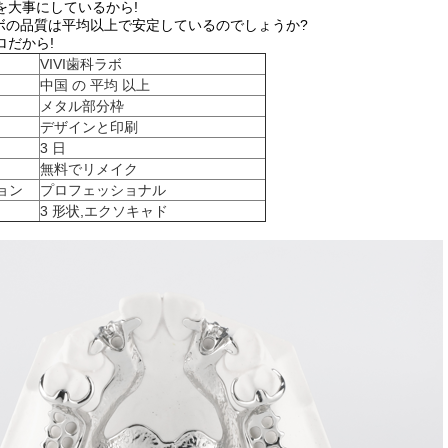
を大事にしているから!
ラボの品質は平均以上で安定しているのでしょうか?
ロだから!
VIVI歯科ラボ
中国 の 平均 以上
メタル部分枠
デザインと印刷
3 日
無料でリメイク
ョン
プロフェッショナル
3 形状,エクソキャド