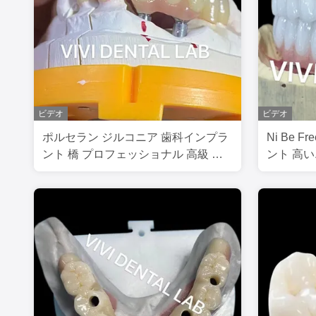
ビデオ
ビデオ
ポルセラン ジルコニア 歯科インプラ
Ni Be 
ント 橋 プロフェッショナル 高級 エ
ント 高
ステティック