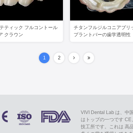
ステティック フルコントール
チタンフルジルコニアブリッ
ア クラウン
プラントバーの歯学透明性
1
2
VIVI Dental L
はトップの一つです CE
技工所です。これは 高