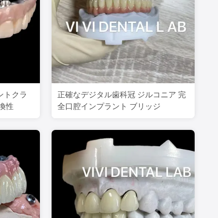
ントクラ
正確なデジタル歯科冠 ジルコニア 完
換性
全口腔インプラント ブリッジ