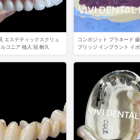
見 エステティックスクリュ
コンポジット プラネード 歯
ジルコニア 植入 冠 耐久
ブリッジ インプラント イボ
ダーメイド