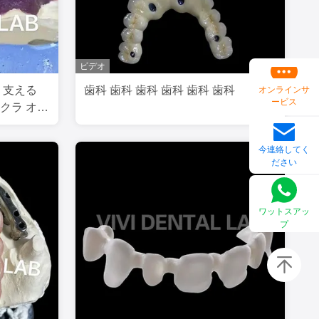
ビデオ
 支える
歯科 歯科 歯科 歯科 歯科 歯科
オンラインサ
ービス
クラ オー
今連絡してく
ださい
ワットスアッ
プ