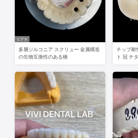
ビデオ
多層ジルコニア スクリュー 金属構造
チップ耐
の生物互換性のある橋
ト 冠 チ