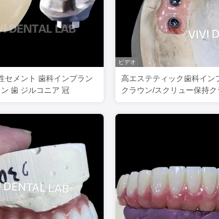
ビデオ
性セメント 歯科インプラン
高エステティック歯科イン
タン 歯 ジルコニア 冠
クラウン/スクリュー保持ク
ISO 承認