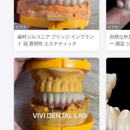
ビデオ
ビデオ
歯科ジルコニア ブリッジ インプラン
自然な外
ト 冠 透明性 エステティック
ー 固定 