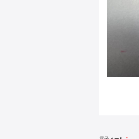
電子メール
*