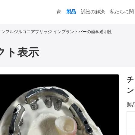
家
製品
訴訟の解決
私たちに関
タンフルジルコニアブリッジ インプラントバーの歯学透明性
クト表示
チ
ン
製