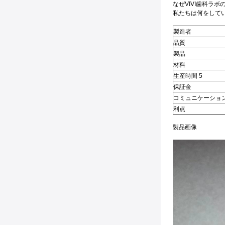
なぜVIVI歯科ラ
私たちは何をして
製造者
品質
製品
材料
生産時間 5
保証金
コミュニケーショ
利点
製品画像