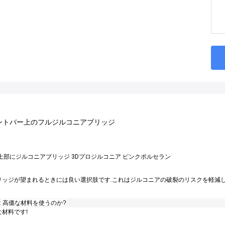
ントバー上のフルジルコニアブリッジ
上部にジルコニアブリッジ 3Dプロジルコニア ピンクポルセラン
リッジが望まれるときには良い選択肢です.これはジルコニアの破裂のリスクを軽減し
は 高価な材料を使うのか?
材料です!