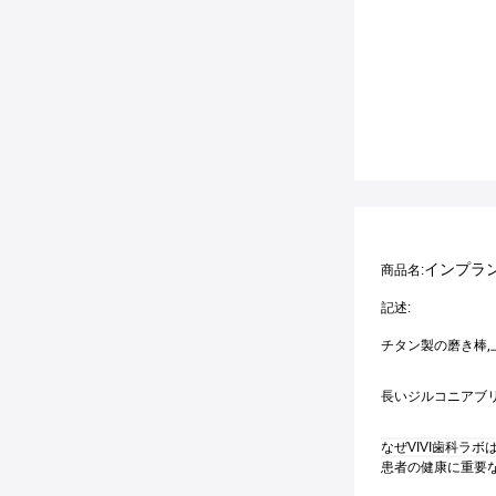
インプラ
商品名:
記述:
チタン製の磨き棒,
長いジルコニアブ
なぜVIVI歯科ラボ
患者の健康に重要な