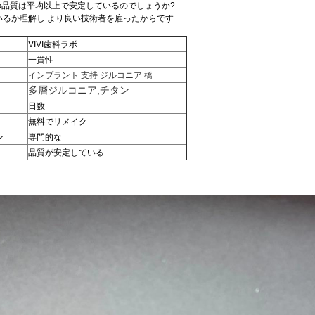
ボの品質は平均以上で安定しているのでしょうか?
いるか理解し より良い技術者を雇ったからです
VIVI歯科ラボ
一貫性
インプラント 支持 ジルコニア 橋
多層ジルコニア,チタン
日数
無料でリメイク
ン
専門的な
品質が安定している