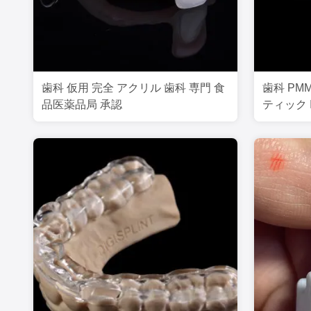
歯科 仮用 完全 アクリル 歯科 専門 食
歯科 PM
品医薬品局 承認
ティック I