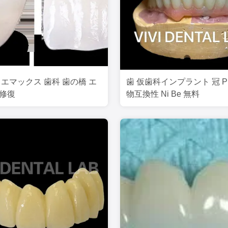
 エマックス 歯科 歯の橋 エ
歯 仮歯科インプラント 冠 P
 修復
物互換性 Ni Be 無料