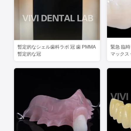
暫定的なシェル歯科ラボ 冠 歯 PMMA
緊急 臨時
暫定的な冠
マックス