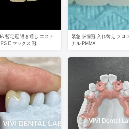
MA 暫定冠 透き通し エステ
緊急 仮歯冠 入れ替え プロ
PS E マックス 冠
ナル PMMA