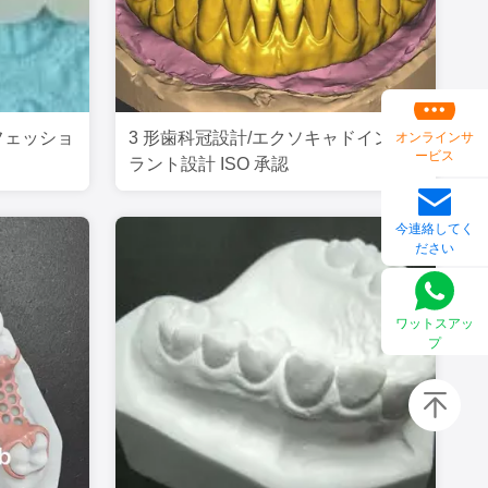
フェッショ
3 形歯科冠設計/エクソキャドインプ
オンラインサ
ービス
ラント設計 ISO 承認
今連絡してく
ださい
ワットスアッ
プ