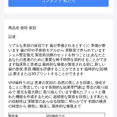
コンタクト 私たち
商品名:
仮殻 仮冠
記述:
リアルな美容の仮冠です 歯が準備されるとすぐに 準備が整
います 歯の印や手術前モデルから 実験室で作られています
シェル暫定復元 製造前治療のセットを持つことは,あなたと
あなたの患者のために重要な椅子時間を節約することができ
ます臨床医と患者は,最終的な修復が製造される前に,新しい
歯の形状,美容,機能を評価することができます.臨時的な冠/橋
は,磨きまたは3Dプリントすることができます.
VIVI歯科ラボは 患者の笑顔の 自然の美しさを回復し 強化す
ることに専念しています長期的な結果専門家は 専念の取り組
みで 復元を最大限に 取り組んでいます優れたフィットと優
れた機能を作成するために 超精密な製造を目指します私たち
の信頼性は 実験室のあらゆる段階に 明らかです 初期の模具
の鋳造から 梱包し 輸送し 最終的な修復まで
製造者
VIVI歯科ラボ