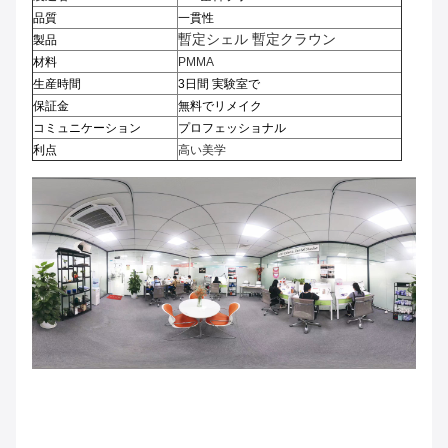
品質
一貫性
暫定シェル 暫定クラウン
製品
材料
PMMA
生産時間
3日間 実験室で
保証金
無料でリメイク
コミュニケーション
プロフェッショナル
利点
高い美学