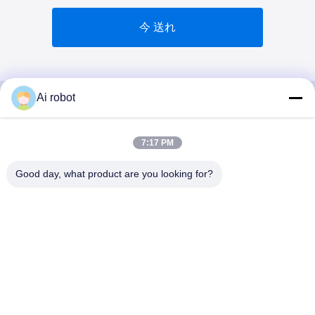
今 送れ
Ai robot
VIVI DENTAI
7:17 PM
LABORATORY
Good day, what product are you looking for?
VIVI Dental Lab は、中国深センのハイレベルなフルサー
ビスのラボです。それはトップの一つです CE、ISO、
FDAの認証を取得し、最新の機械を備えた歯科技工所で
す。これは 高品質、短納期、専門的なサービスへの取り