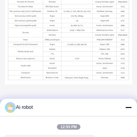
Ai robot
VIVI DENTAI
12:55 PM
LABORATORY