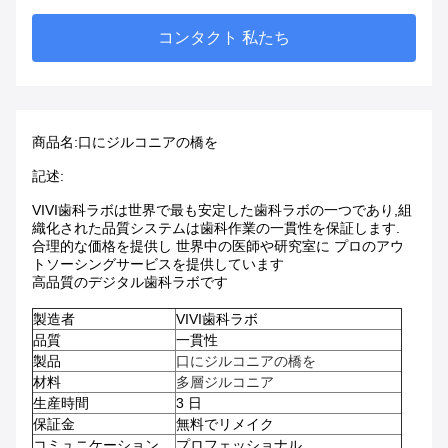
コンタクト 私たち
商品名:
口にジルコニアの橋を
記述:
VIVI歯科ラボは世界で最も安定した歯科ラボの一つであり,組
織化された品質システムは歯科作業の一貫性を保証します.
合理的な価格を提供し 世界中の医師や研究室に プロのアウ
トソーシングサービスを提供しています
高品質のデジタル歯科ラボです
製造者
VIVI歯科ラボ
品質
一貫性
製品
口にジルコニアの橋を
材料
多層ジルコニア
生産時間
3 日
保証金
無料でリメイク
コミュニケーション
プロフェッショナル