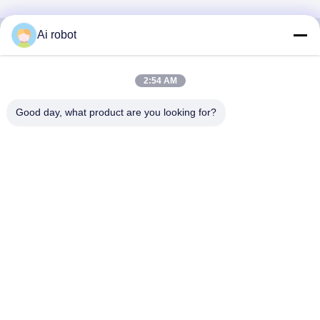
Ai robot
VIVI DENTAI
2:54 AM
LABORATORY
Good day, what product are you looking for?
VIVI Dental Lab は、中国深センのハイレベルなフルサー
ビスのラボです。それはトップの一つです CE、ISO、
FDAの認証を取得し、最新の機械を備えた歯科技工所で
す。これは 高品質、短納期、専門的なサービスへの取り
組みにより、多くの賞を獲得してきました。 欧州および
米国市場からの肯定的なフィードバック。