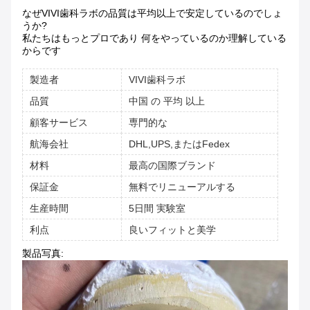
なぜVIVI歯科ラボの品質は平均以上で安定しているのでしょ
うか?
私たちはもっとプロであり 何をやっているのか理解している
からです
製造者
VIVI歯科ラボ
品質
中国 の 平均 以上
顧客サービス
専門的な
航海会社
DHL,UPS,またはFedex
材料
最高の国際ブランド
保証金
無料でリニューアルする
生産時間
5日間 実験室
利点
良いフィットと美学
製品写真: