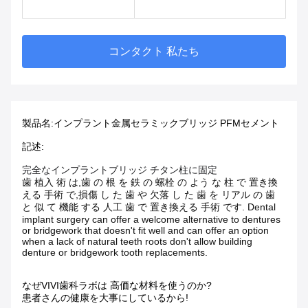
コンタクト 私たち
製品名:インプラント金属セラミックブリッジ PFMセメント
記述:
完全なインプラントブリッジ チタン柱に固定
歯 植入 術 は,歯 の 根 を 鉄 の 螺栓 の よう な 柱 で 置き換
える 手術 で,損傷 し た 歯 や 欠落 し た 歯 を リアル の 歯
と 似 て 機能 する 人工 歯 で 置き換える 手術 です. Dental
implant surgery can offer a welcome alternative to dentures
or bridgework that doesn't fit well and can offer an option
when a lack of natural teeth roots don't allow building
denture or bridgework tooth replacements.
なぜVIVI歯科ラボは 高価な材料を使うのか?
患者さんの健康を大事にしているから!