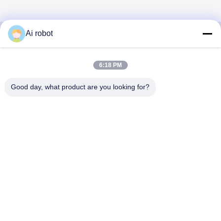
Ai robot
VIVI DENTAI
6:18 PM
LABORATORY
Good day, what product are you looking for?
VIVI Dental Lab は、中国深センのハイレベルなフルサー
ビスのラボです。それはトップの一つです CE、ISO、
FDAの認証を取得し、最新の機械を備えた歯科技工所で
す。これは 高品質、短納期、専門的なサービスへの取り
組みにより、多くの賞を獲得してきました。 欧州および
米国市場からの肯定的なフィードバック。