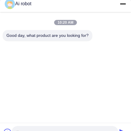
Ai robot
VIVI DENTAI
10:20 AM
LABORATORY
Good day, what product are you looking for?
VIVI Dental Lab は、中国深センのハイレベルなフルサー
ビスのラボです。それはトップの一つです CE、ISO、
FDAの認証を取得し、最新の機械を備えた歯科技工所で
す。これは 高品質、短納期、専門的なサービスへの取り
組みにより、多くの賞を獲得してきました。 欧州および
米国市場からの肯定的なフィードバック。
プライバシーポリシー
|
地図
| 中国の良質 中国歯科ラボ サプラ