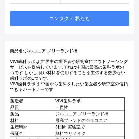
コンタクト 私たち
商品名:
ジルコニア メリーランド橋
VIVI歯科ラボは,世界中の歯医者や研究室にアウトソーシング
サービスを提供しています.それは中国の最高の歯科ラボの一
つです.しかし,良い材料を使用することを主張する数少ない
歯科ラボの1つです.
VIVI歯科ラボは 中国から歯科をしたい歯医者や研究室の信頼
できるパートナーです
製造者
VIVI歯科ラボ
品質
一貫性
製品
ジルコニア メリーランド橋
材料
最高ブランドのジルコニア
生産時間
3日間 実験室で
保証金
無料でリメイク