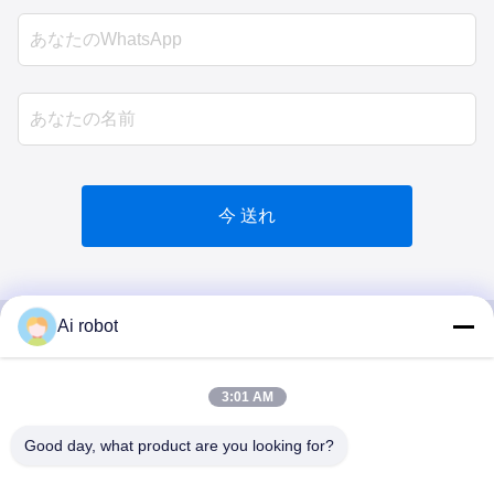
今 送れ
Ai robot
VIVI DENTAI
3:01 AM
LABORATORY
Good day, what product are you looking for?