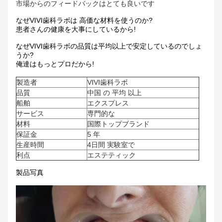
市場からのフィードバックはとても良いです
なぜVIVI歯科ラボは 高価な材料を使うのか?
患者さんの健康を大事にしているから!
なぜVIVI歯科ラボの品質は平均以上で安定しているのでしょ
うか?
俺達はもっとプロだから!
製造者
VIVI歯科ラボ
品質
中国 の 平均 以上
船舶
エクスプレス
サービス
専門的な
材料
国際トップブランド
保証金
5 年
生産時間
4日間 実験室で
利点
エステティック
製品写真