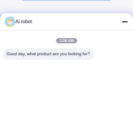
Ai robot
VIVI DENTAI
3:58 AM
LABORATORY
Good day, what product are you looking for?
VIVI Dental Lab は、中国深センのハイレベルなフルサー
ビスのラボです。それはトップの一つです CE、ISO、
FDAの認証を取得し、最新の機械を備えた歯科技工所で
す。これは 高品質、短納期、専門的なサービスへの取り
組みにより、多くの賞を獲得してきました。 欧州および
米国市場からの肯定的なフィードバック。