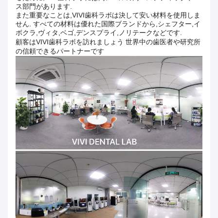
ス部門があります.
また重要なことは,VIVI歯科ラボは決して安い材料を使用しま
せん. すべての材料は優れた国際ブランドから,シェフター,イ
ボクラ,ヴィタ,ベゴ,デンスプライ,ノリテークなどです.
顧客はVIVI歯科ラボを訪れましょう 世界中の歯医者や研究所
の信頼できるパートナーです