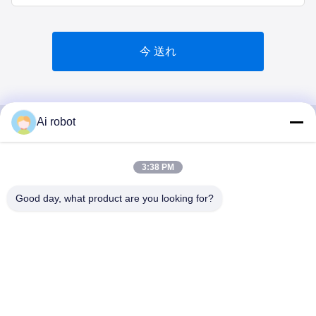
今 送れ
Ai robot
VIVI DENTAI
3:38 PM
LABORATORY
Good day, what product are you looking for?
VIVI Dental Lab は、中国深センのハイレベルなフルサー
ビスのラボです。それはトップの一つです CE、ISO、
FDAの認証を取得し、最新の機械を備えた歯科技工所で