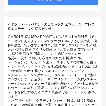
イボクラ・ヴィバデントのエマックス エマックス・プレス
超エステティック 切片透明性
VIVI歯科ラボは ISOとFDA認定の 高品質の中国歯科ラボで シ
ェンゼンにありますVIVI歯科ラボはPFMのような質の高い歯
科を製造していますシルコニア冠 エマックス冠 プラネア 植
入冠 柔軟な義歯 アクリル義歯 メタル部分義歯 笑顔のスナッ
プ 拡張器 保持器 閉塞スプリント 透明アライナー
品質の一貫性,迅速な対応時間,優れた材料,専門的なコミュニ
ケーションにより,欧州,米国,オーストラリアの市場から優れ
たフィードバックを得ています.伝統的な作業プロセスに加え
てVIVI歯科ラボは,異なるジルコニアフレーシングマシ
ン,Emaxフレーシングマシン,チタン製アバットメント機械モ
デルプリンターと金属レーザープリンター,3つの形状スキャ
ナーとシロナスキャナー品質の優先順位という原則は,それぞ
れのケースの詳細を強調しています顧客への完全なコミット
メントを保証するために,専門技術者は毎日3シフトで働いて
います.
また,完璧な透明性,グラデントシェード,形状の調和を確保す
るために,VIVI歯科ラボには高レベルの高エステティックケー