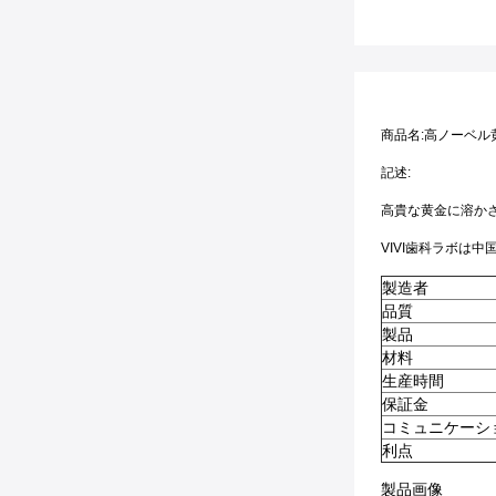
商品名:
高ノーベル
記述:
高貴な黄金に溶か
VIVI歯科ラボは
製造者
品質
製品
材料
生産時間
保証金
コミュニケーシ
利点
製品画像