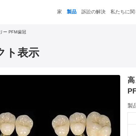
家
製品
訴訟の解決
私たちに関
リー PFM歯冠
クト表示
高
P
製