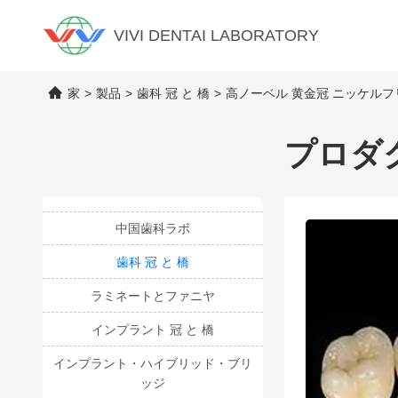
VIVI DENTAI LABORATORY
家
>
製品
>
歯科 冠 と 橋
>
高ノーベル 黄金冠 ニッケルフ
プロダ
中国歯科ラボ
歯科 冠 と 橋
ラミネートとファニヤ
インプラント 冠 と 橋
インプラント・ハイブリッド・ブリ
ッジ