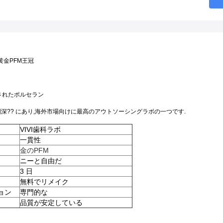
黄金PFM王冠
されたポルセラン
中国深?? にあり,海外市場向けに最高のアウトソーシングラボの一つです.
VIVI歯科ラボ
一貫性
金のPFM
ニーと自由だ
3 日
無料でリメイク
ョン
専門的な
品質が安定している