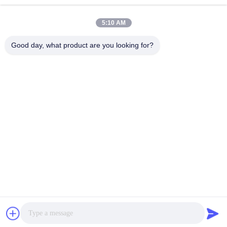
VIVI DENTAI
5:10 AM
LABORATORY
Good day, what product are you looking for?
VIVI Dental Lab は、中国深センのハイレベルなフルサー
ビスのラボです。それはトップの一つです CE、ISO、
FDAの認証を取得し、最新の機械を備えた歯科技工所で
す。これは 高品質、短納期、専門的なサービスへの取り
組みにより、多くの賞を獲得してきました。 欧州および
米国市場からの肯定的なフィードバック。
プライバシーポリシー
|
地図
| 中国の良質 中国歯科ラボ サプラ
イヤー. 2022-2026
VIVI DENTAI LABORATORY
. 複製権所有。