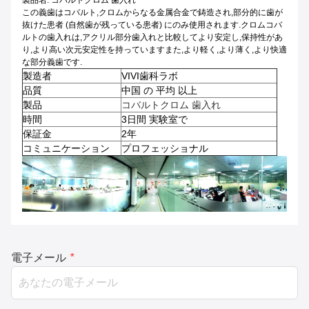
製品名: コバルトクロム 歯入れ
この義歯はコバルト,クロムからなる金属合金で鋳造され,部分的に歯が
抜けた患者 (自然歯が残っている患者) にのみ使用されます.クロムコバ
ルトの歯入れは,アクリル部分歯入れと比較してより安定し,保持性があ
り,より高い次元安定性を持っていますまた,より軽く,より薄く,より快適
な部分義歯です.
製造者
VIVI歯科ラボ
品質
中国 の 平均 以上
製品
コバルトクロム 歯入れ
時間
3日間 実験室で
保証金
2年
コミュニケーション
プロフェッショナル
電子メール
*