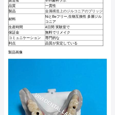
製造者
VIVI歯科ラボ
品質
一貫性
製品
金属構造上のジルコニアのブリッジ
NiとBeフリー,生物互換性 多層ジル
材料
コニア
生産時間
4日間 実験室で
保証金
無料でリメイク
コミュニケーション
専門的な
利点
品質が安定している
製品画像