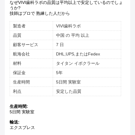
なぜVIVI歯科ラボの品質は平均以上で安定しているのでしょ
うか?
技師はプロで 熟練した人だから
製造者
VIVI歯科ラボ
品質
中国 の 平均 以上
顧客サービス
7 日
航海会社
DHL,UPS,またはFedex
材料
タイタン イボクラール
保証金
5年
生産時間
5日間 実験室
利点
安定した品質
生産時間:
5日間 実験室
輸送:
エクスプレス