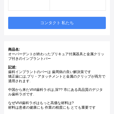
コンタクト 私たち
商品名:
オーバーデントが終わった
プリキュア付属器具と金属クリッ
プ付きのインプラントバー
記述:
歯科インプラントのバーは 歯周病の良い解決策です
矯正歯には,プリ・アタッチメントと金属のクリップが両方で
適用されます.
中国から来たVIVI歯科ラボは,深?? 市にある高品質のデジタ
ル歯科ラボです.
なぜVIVI歯科ラボは
もっと高価な材料は?
材料は患者の健康にも 作業の精度にも とても重要です