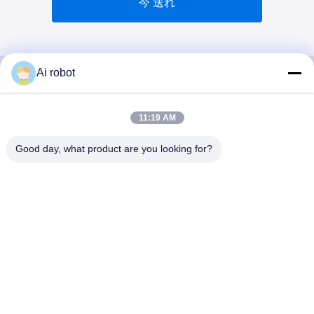
今 送れ
Ai robot
VIVI DENTAI
11:19 AM
LABORATORY
Good day, what product are you looking for?
VIVI Dental Lab は、中国深センのハイレベルなフルサー
ビスのラボです。それはトップの一つです CE、ISO、
FDAの認証を取得し、最新の機械を備えた歯科技工所で
す。これは 高品質、短納期、専門的なサービスへの取り
組みにより、多くの賞を獲得してきました。 欧州および
米国市場からの肯定的なフィードバック。