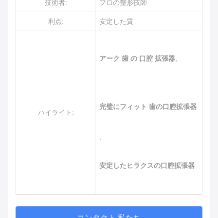
技術者:
プロの整形技師
利点:
安定した質
アーク 歯 の 口腔 拡張器
,
完璧にフィット 歯の口腔拡張器
ハイライト:
,
安定したヒラクスの口腔拡張器
コンタクト 私たち