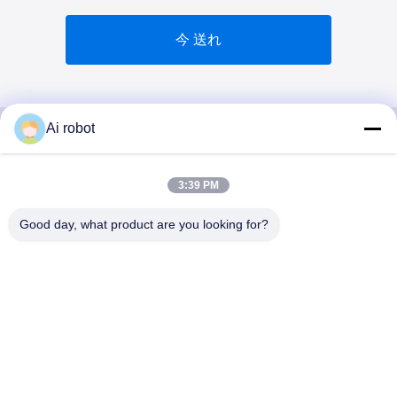
今 送れ
Ai robot
VIVI DENTAI
3:39 PM
LABORATORY
Good day, what product are you looking for?
VIVI Dental Lab は、中国深センのハイレベルなフルサー
ビスのラボです。それはトップの一つです CE、ISO、
FDAの認証を取得し、最新の機械を備えた歯科技工所で
す。これは 高品質、短納期、専門的なサービスへの取り