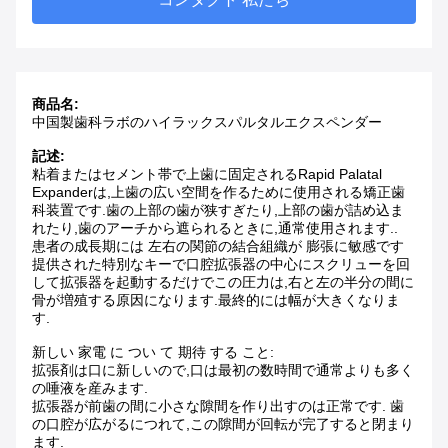
商品名:
中国製歯科ラボのハイラックスパルタルエクスペンダー
記述:
粘着またはセメント帯で上歯に固定されるRapid Palatal
Expanderは,上歯の広い空間を作るために使用される矯正歯
科装置です.歯の上部の歯が狭すぎたり,上部の歯が詰め込ま
れたり,歯のアーチから遮られるときに,通常使用されます..
患者の成長期には 左右の関節の結合組織が 膨張に敏感です
提供された特別なキーで口腔拡張器の中心にスクリューを回
して拡張器を起動するだけでこの圧力は,右と左の半分の間に
骨が増殖する原因になります.最終的には幅が大きくなりま
す.
新しい 家電 に つい て 期待 する こと:
拡張剤は口に新しいので,口は最初の数時間で通常よりも多く
の唾液を産みます.
拡張器が前歯の間に小さな隙間を作り出すのは正常です. 歯
の口腔が広がるにつれて,この隙間が回転が完了すると閉まり
ます.