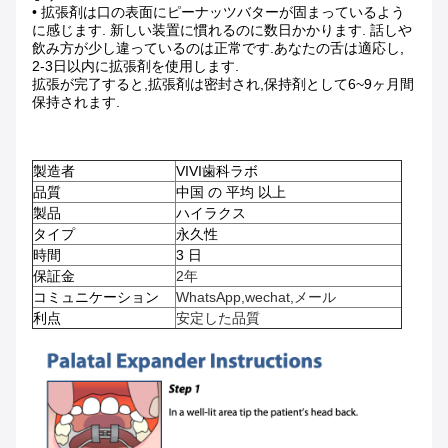
• 拡張剤は口の表面にピーナッツバターが固まっているよう
に感じます. 新しい装置に慣れるのに数日かかります. 話しや
飲み方が少し違っているのは正常です.あなたの舌は適応し,
2-3日以内に拡張剤を使用します.
拡張が完了すると,拡張剤は密封され,保持剤として6~9ヶ月間
保持されます.
製造者
VIVI歯科ラボ
品質
中国 の 平均 以上
製品
ハイラクス
タイプ
永久性
時間
3 日
保証金
2年
コミュニケーション
WhatsApp,wechat,メール
利点
安定した品質