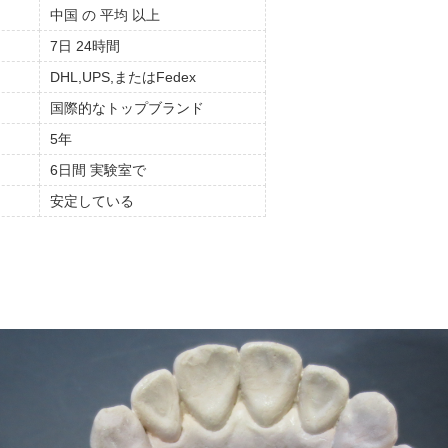
中国 の 平均 以上
7日 24時間
DHL,UPS,またはFedex
国際的なトップブランド
5年
6日間 実験室で
安定している