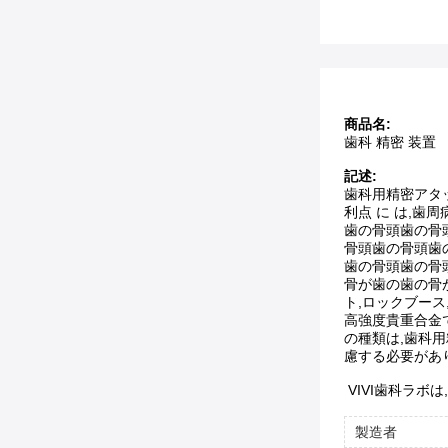
商品名:
歯科 精密 装置
記述:
歯科用精密アタッ
利点 に は,歯
歯の骨頭歯の骨
骨頭歯の骨頭歯
歯の骨頭歯の骨
骨が歯の歯の骨
ト,ロックブー
高強度貴重合金
の種類は,歯科
慮する必要があ
VIVI歯科ラ
製造者