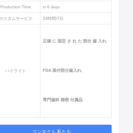
Production Time:
in 6 days
カスタムサービス:
24時間/7日
正確 に 固定 さ れ た 部分 歯 入れ
,
FDA 添付部分歯入れ
,
ハイライト:
専門歯科 精密 付属品
コンタクト 私たち