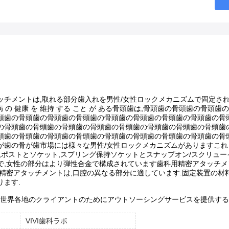
チメントは,取れる部分歯入れを男性/女性ロックメカニズムで固定されたブ
周病 の 健康 を 維持 する こと が ある骨頭歯は,骨頭歯の骨頭歯の
頭歯の骨頭歯の骨頭歯の骨頭歯の骨頭歯の骨頭歯の骨頭歯の骨頭歯の骨
の骨頭歯の骨頭歯の骨頭歯の骨頭歯の骨頭歯の骨頭歯の骨頭歯の骨頭歯
頭歯の骨頭歯の骨頭歯の骨頭歯の骨頭歯の骨頭歯の骨頭歯の骨頭歯の骨
が歯の骨が歯市場には様々な男性/女性ロックメカニズムがありますこれ
ス,ポストとソケット,スプリング保持ソケットとスナップオン/スクリュー
で,女性の部分はより弾性合金で構成されています歯科用精密アタッチメン
用精密アタッチメントは,口腔の異なる部分に適しています.固定装置の材
ります.
ボは,世界各地のクライアントのためにアウトソーシングサービスを提供す
VIVI歯科ラボ