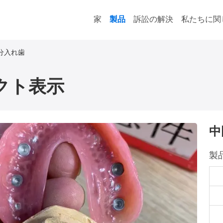
家
製品
訴訟の解決
私たちに関
分入れ歯
クト表示
中
製