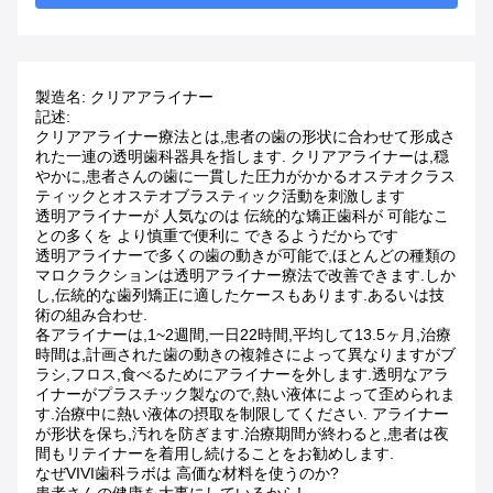
製造名: クリアアライナー
記述:
クリアアライナー療法とは,患者の歯の形状に合わせて形成さ
れた一連の透明歯科器具を指します. クリアアライナーは,穏
やかに,患者さんの歯に一貫した圧力がかかるオステオクラス
ティックとオステオブラスティック活動を刺激します
透明アライナーが 人気なのは 伝統的な矯正歯科が 可能なこ
との多くを より慎重で便利に できるようだからです
透明アライナーで多くの歯の動きが可能で,ほとんどの種類の
マロクラクションは透明アライナー療法で改善できます.しか
し,伝統的な歯列矯正に適したケースもあります.あるいは技
術の組み合わせ.
各アライナーは,1~2週間,一日22時間,平均して13.5ヶ月,治療
時間は,計画された歯の動きの複雑さによって異なりますがブ
ラシ,フロス,食べるためにアライナーを外します.透明なアラ
イナーがプラスチック製なので,熱い液体によって歪められま
す.治療中に熱い液体の摂取を制限してください. アライナー
が形状を保ち,汚れを防ぎます.治療期間が終わると,患者は夜
間もリテイナーを着用し続けることをお勧めします.
なぜVIVI歯科ラボは 高価な材料を使うのか?