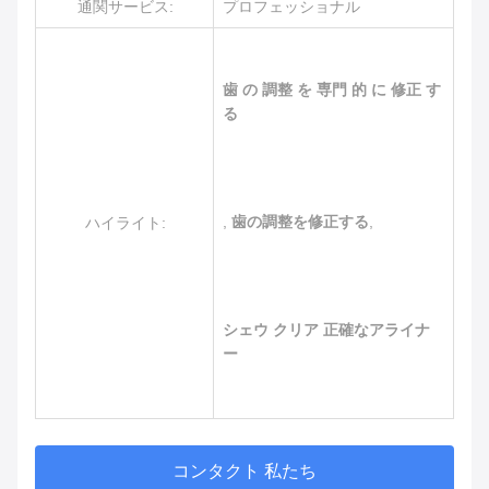
通関サービス:
プロフェッショナル
歯 の 調整 を 専門 的 に 修正 す
る
,
歯の調整を修正する
,
ハイライト:
シェウ クリア 正確なアライナ
ー
コンタクト 私たち