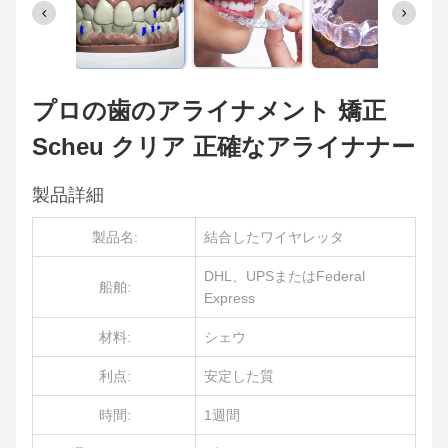
プロの歯のアライナメント 矯正
Scheu クリア 正確なアライナナー
製品詳細
製品名:
結合したワイヤレッタ
DHL、UPSまたはFederal
船舶:
Express
材料:
シェウ
利点:
安定した質
時間:
1週間