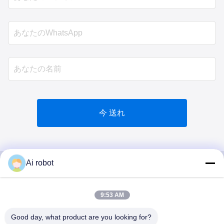
今 送れ
Ai robot
VIVI DENTAI
9:53 AM
LABORATORY
Good day, what product are you looking for?