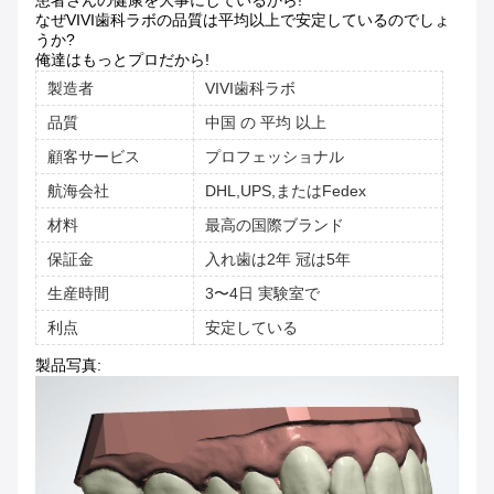
患者さんの健康を大事にしているから!
なぜVIVI歯科ラボの品質は平均以上で安定しているのでしょ
うか?
俺達はもっとプロだから!
製造者
VIVI歯科ラボ
品質
中国 の 平均 以上
顧客サービス
プロフェッショナル
航海会社
DHL,UPS,またはFedex
材料
最高の国際ブランド
保証金
入れ歯は2年 冠は5年
生産時間
3〜4日 実験室で
利点
安定している
製品写真: