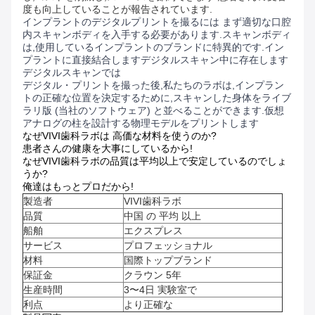
度も向上していることが報告されています
.
インプラントのデジタルプリントを撮るには まず適切な口腔
内スキャンボディを入手する必要があります.スキャンボディ
は,使用しているインプラントのブランドに特異的です.イン
プラントに直接結合しますデジタルスキャン中に存在します
デジタルスキャンでは
デジタル・プリントを撮った後,私たちのラボは,インプラン
トの正確な位置を決定するために,スキャンした身体をライブ
ラリ版 (当社のソフトウェア) と並べることができます.仮想
アナログの柱を設計する物理モデルをプリントします
なぜVIVI歯科ラボは 高価な材料を使うのか?
患者さんの健康を大事にしているから!
なぜVIVI歯科ラボの品質は平均以上で安定しているのでしょ
うか?
俺達はもっとプロだから!
製造者
VIVI歯科ラボ
品質
中国 の 平均 以上
船舶
エクスプレス
サービス
プロフェッショナル
材料
国際トップブランド
保証金
クラウン 5年
生産時間
3〜4日 実験室で
利点
より正確な