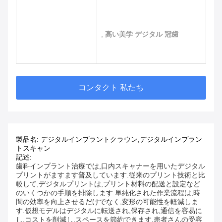
,
高い美学 デジタル 冠歯
コンタクト 私たち
製品名: デジタルインプラントクラウン,デジタルインプラン
トスキャン
記述:
歯科インプラント治療では,口内スキャナーを用いたデジタル
プリントがますます普及しています.従来のプリント技術と比
較して,デジタルプリントは,プリント材料の配送と設定など
のいくつかの手順を排除します.単純化された作業流程は,時
間の効率を向上させるだけでなく,変形の可能性を軽減しま
す.
仮想モデルはデジタルに転送され,保存され,通信を容易に
し,コストを削減し,スペースを節約できます.
患者さんの受容