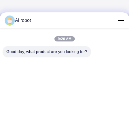
Ai robot
VIVI DENTAI
9:20 AM
LABORATORY
Good day, what product are you looking for?
VIVI Dental Lab は、中国深センのハイレベルなフルサー
ビスのラボです。それはトップの一つです CE、ISO、
FDAの認証を取得し、最新の機械を備えた歯科技工所で
す。これは 高品質、短納期、専門的なサービスへの取り
組みにより、多くの賞を獲得してきました。 欧州および
米国市場からの肯定的なフィードバック。