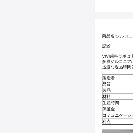
商品名:
シルコニ
記述:
VIVI歯科ラボ
多層ジルコニア
迅速な返品時間
製造者
品質
製品
材料
生産時間
保証金
コミュニケーシ
利点