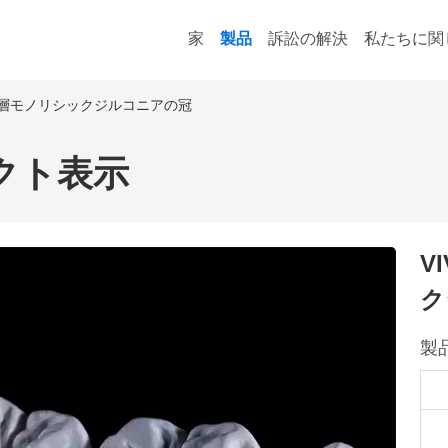
家
製品
訴訟の解決
私たちに関
 多層モノリシックジルコニアの冠
クト表示
V
ク
製