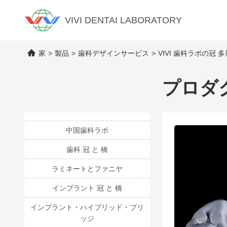
VIVI DENTAI LABORATORY
家
>
製品
>
歯科デザインサービス
>
VIVI 歯科ラボの冠
プロダ
中国歯科ラボ
歯科 冠 と 橋
ラミネートとファニヤ
インプラント 冠 と 橋
インプラント・ハイブリッド・ブリ
ッジ