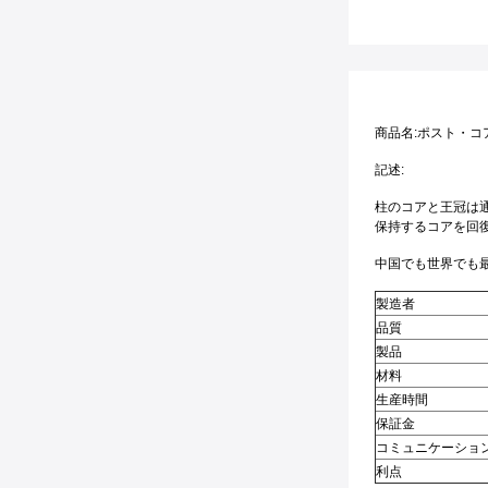
商品名:ポスト・コ
記述:
柱のコアと王冠は
保持するコアを回復
中国でも世界でも最
製造者
品質
製品
材料
生産時間
保証金
コミュニケーショ
利点