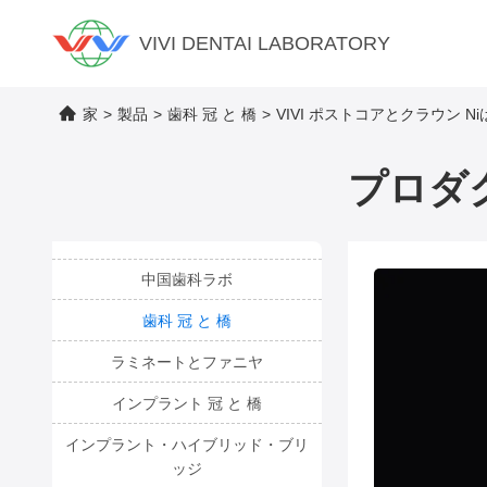
VIVI DENTAI LABORATORY
家
>
製品
>
歯科 冠 と 橋
>
VIVI ポストコアとクラウン 
プロダ
中国歯科ラボ
歯科 冠 と 橋
ラミネートとファニヤ
インプラント 冠 と 橋
インプラント・ハイブリッド・ブリ
ッジ