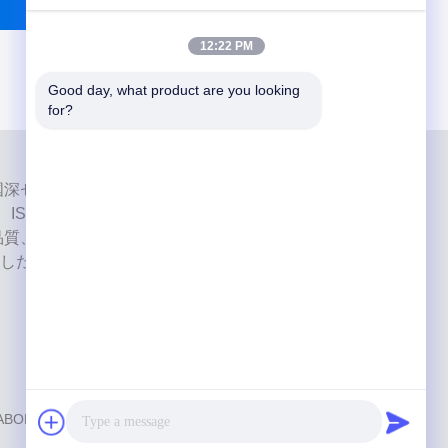
12:22 PM
Good day, what product are you looking 
for?
ab は、中国深センのハイレベルなフルサービスのラボです。それ
、ISO、FDAの認証を取得し、最新の機械を備えた歯科
品質、短納期、専門的なサービスへの取り組みにより、
した。 欧州および米国市場からの肯定的なフィードバ
LABORATORY
. 複製権所有。