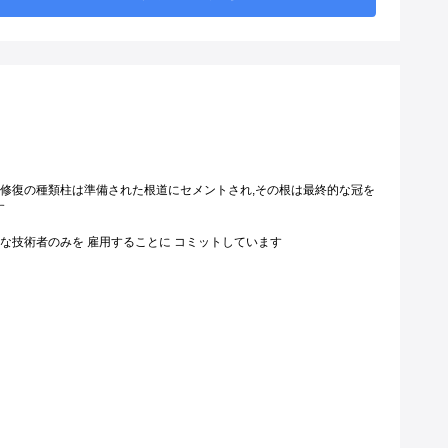
修復の種類
柱は準備された根道にセメントされ,その根は最終的な冠を
す
富な技術者のみを 雇用することに コミットしています