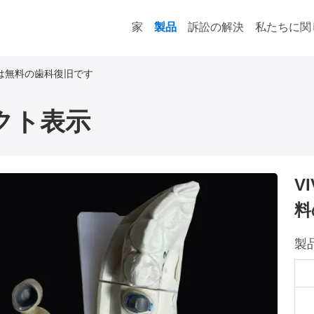
家
製品
訴訟の解決
私たちに関
Niは無料の歯科復旧です
クト表示
V
料
製