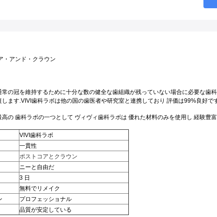
ア・アンド・クラウン
通常の冠を維持するために十分な数の健全な歯組織が残っていない場合に必要な歯科
します.
VIVI歯科ラボは他の国の歯医者や研究室と連携しており 評価は99%良好で
高の 歯科ラボの一つとして ヴィヴィ歯科ラボは 優れた材料のみを使用し 経験豊
VIVI歯科ラボ
一貫性
ポストコアとクラウン
ニーと自由だ
3 日
無料でリメイク
ン
プロフェッショナル
品質が安定している