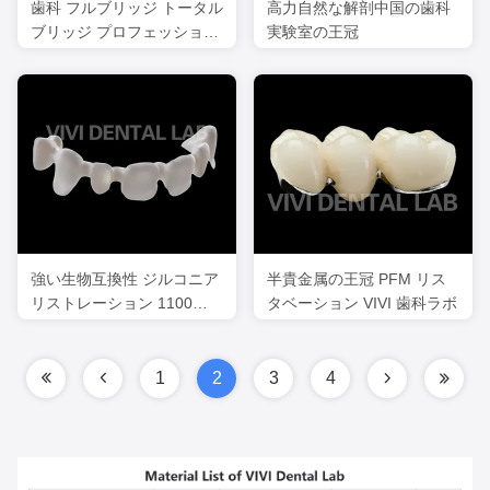
歯科 フルブリッジ トータル
高力自然な解剖中国の歯科
ブリッジ プロフェッショナ
実験室の王冠
ル フルブリッジ
強い生物互換性 ジルコニア
半貴金属の王冠 PFM リス
リストレーション 1100
タベーション VIVI 歯科ラボ
MPa 屈曲強度
1
2
3
4