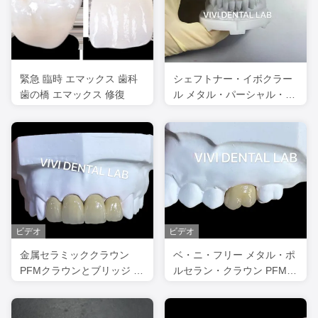
緊急 臨時 エマックス 歯科
シェフトナー・イボクラー
歯の橋 エマックス 修復
ル メタル・パーシャル・デ
ンチャー・コンビネーショ
ン PFM 歯科ブリッジ
ビデオ
ビデオ
金属セラミッククラウン
ベ・ニ・フリー メタル・ポ
PFMクラウンとブリッジ 中
ルセラン・クラウン PFM・
国歯科ラボ
クラウン 中国歯科ラボ