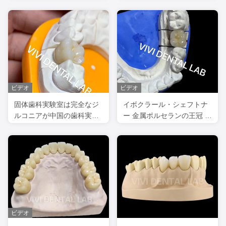
ニ・ビー・フリー PFM
30 合金粉末
ビデオ
ビデオ
固体歯科実験室は完全なジ
イボクラール・シェフトナ
ルコニアが中国の歯科実験
ー 金属ポルセランの王冠 金
室を戴冠させる3Dプロ高い
属セラミックの王冠
半透明を戴冠させる
ビデオ