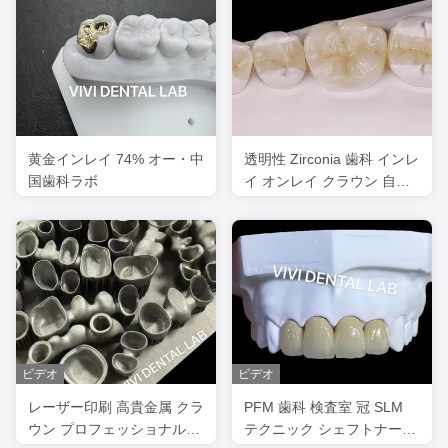
黄金インレイ 74% オー・中
透明性 Zirconia 歯科 インレ
国歯科ラボ
イ オンレイ クラウン 自然
な空洞の形を回復するため
に
ビデオ
ビデオ
レーザー印刷 高貴金属 クラ
PFM 歯科 検査室 冠 SLM
ウン プロフェッショナル
テクニック シェフトナー